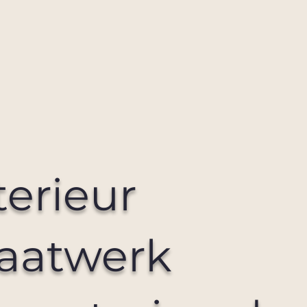
terieur
aatwerk