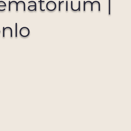
ematorium |
nlo